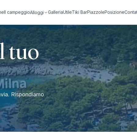
me
Il campeggio
Galleria
Utile
Tiki Bar
Piazzole
Posizione
Contat
Alloggi
l tuo
invia. Rispondiamo