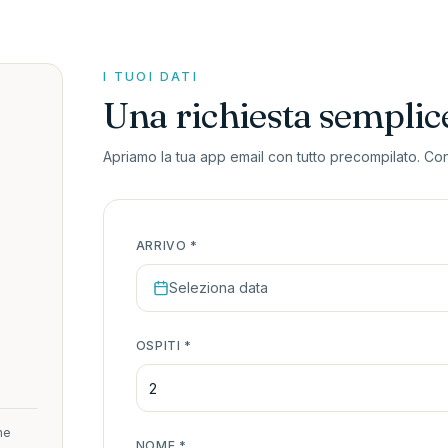
I TUOI DATI
Una richiesta semplic
Apriamo la tua app email con tutto precompilato. Contr
ARRIVO
*
Seleziona data
OSPITI
*
ne
NOME
*