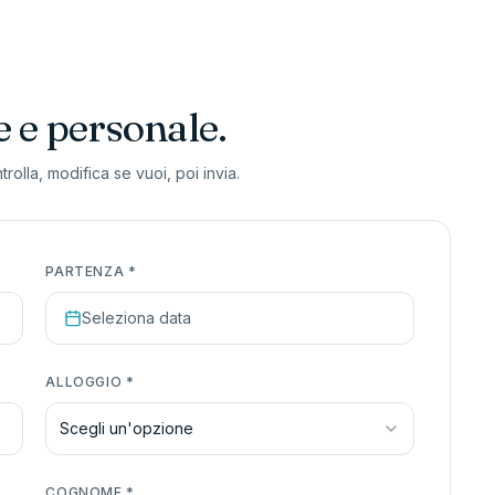
e e personale.
olla, modifica se vuoi, poi invia.
PARTENZA
*
Seleziona data
ALLOGGIO
*
Scegli un'opzione
COGNOME
*