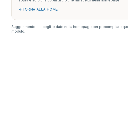
sopra è solo una copia di ciò che hai scelto nella homepage.
TORNA ALLA HOME
Suggerimento — scegli le date nella homepage per precompilare qu
modulo.