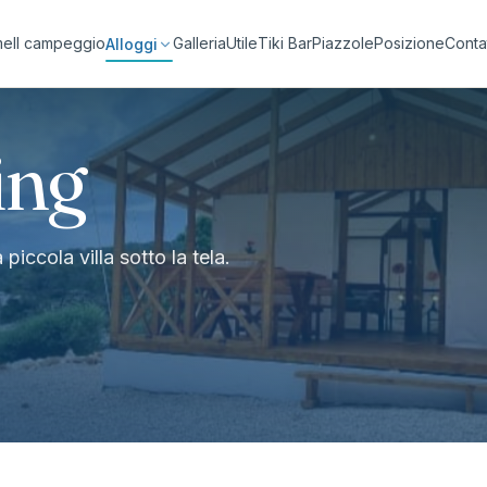
me
Il campeggio
Galleria
Utile
Tiki Bar
Piazzole
Posizione
Contat
Alloggi
ing
piccola villa sotto la tela.