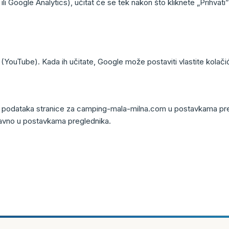
li Google Analytics), učitat će se tek nakon što kliknete „Prihvati
(YouTube). Kada ih učitate, Google može postaviti vlastite kolači
em podataka stranice za camping-mala-milna.com u postavkama preg
izravno u postavkama preglednika.