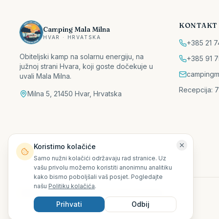
KONTAKT
Camping Mala Milna
HVAR · HRVATSKA
+385 21 7
Obiteljski kamp na solarnu energiju, na
+385 91 7
južnoj strani Hvara, koji goste dočekuje u
campingm
uvali Mala Milna.
Recepcija: 7
Milna 5, 21450 Hvar, Hrvatska
Koristimo kolačiće
Samo nužni kolačići održavaju rad stranice. Uz
vašu privolu možemo koristiti anonimnu analitiku
kako bismo poboljšali vaš posjet. Pogledajte
našu
Politiku kolačića
.
©
2026
Camping Mala Milna.
Sva prava pridržana.
Prihvati
Odbij