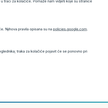
” u traci za kolačiće. Pomaže nam vidjeti koje su stranice
će. Njihova pravila opisana su na
policies.google.com
.
lednika; traka za kolačiće pojavit će se ponovno pri