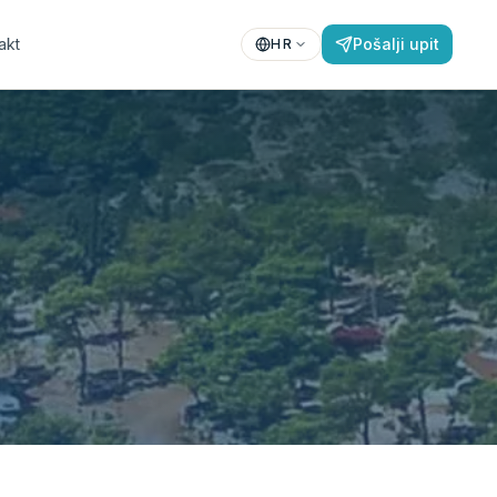
akt
Pošalji upit
HR