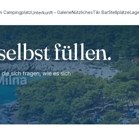
n Campingplatz
Galerie
Nützliches
Tiki Bar
Stellplätze
Lag
Unterkunft
selbst füllen.
die sich fragen, wie es sich